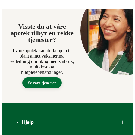
Visste du at våre
apotek tilbyr en rekke
tjenester?
I våre apotek kan du få hjelp til
blant annet vaksinering,
veiledning om riktig medisinbruk,
multidose og
hudpleiebehandlinger.
Se våre tjenester
Bunntekst
Hjelp