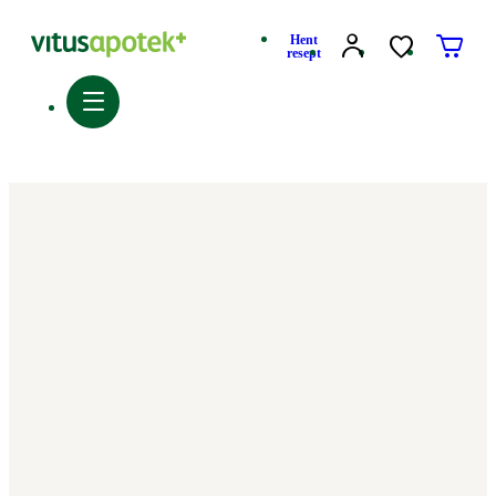
Hent
resept