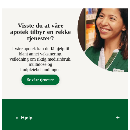
Visste du at våre
apotek tilbyr en rekke
tjenester?
I våre apotek kan du få hjelp til
blant annet vaksinering,
veiledning om riktig medisinbruk,
multidose og
hudpleiebehandlinger.
Se våre tjenester
Bunntekst
Hjelp