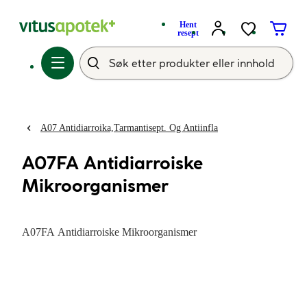
Hent
resept
A07 Antidiarroika,Tarmantisept. Og Antiinfla
A07FA Antidiarroiske
Mikroorganismer
A07FA Antidiarroiske Mikroorganismer