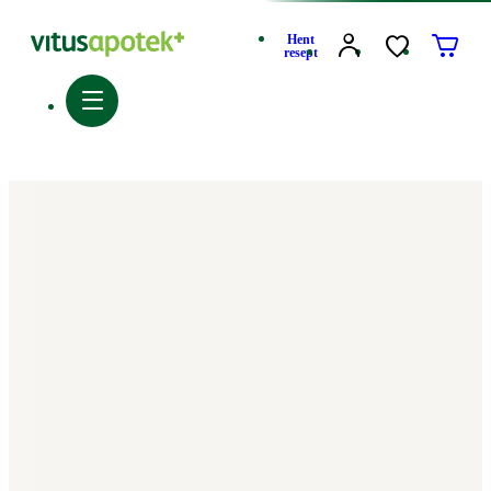
Hent
resept