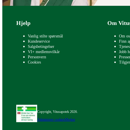
Bunntekst
Hjelp
Om Vitu
Vanlig stilte spørsmål
Om os
Kundeservice
Finn a
Salgsbetingelser
Tjenes
VI+ medlemsvilkår
Jobb h
Personvern
Press
Cookies
Tilgje
Copyright, Vitusapotek 2026.
Administrer cookies
Merker