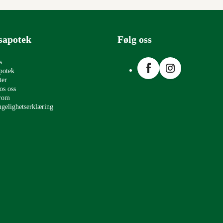
sapotek
Følg oss
Facebook
Instagram
s
potek
ter
os oss
erom
ngelighetserklæring