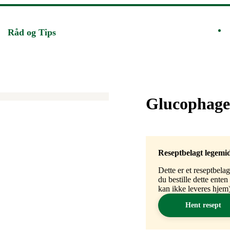
Råd og Tips
Merke
:
Glucophage
Reseptbelagt legemi
Dette er et reseptbela
du bestille dette ente
kan ikke leveres hjem)
Hent resept