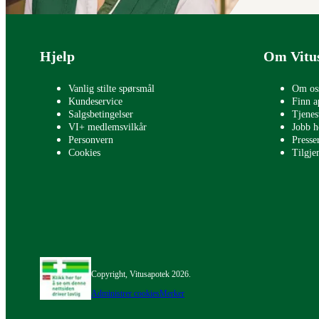
Bunntekst
Hjelp
Om Vitu
Vanlig stilte spørsmål
Om os
Kundeservice
Finn a
Salgsbetingelser
Tjenes
VI+ medlemsvilkår
Jobb h
Personvern
Press
Cookies
Tilgje
Copyright, Vitusapotek 2026.
Administrer cookies
Merker