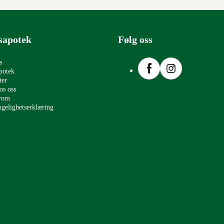
sapotek
Følg oss
Facebook
Instagram
s
potek
ter
os oss
erom
ngelighetserklæring