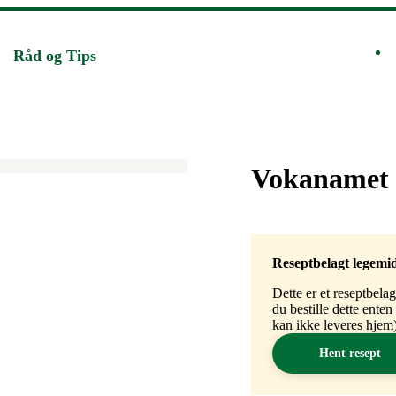
Råd og Tips
Merke
:
Vokanamet 
Reseptbelagt legemi
Dette er et reseptbela
du bestille dette ente
kan ikke leveres hjem)
Hent resept