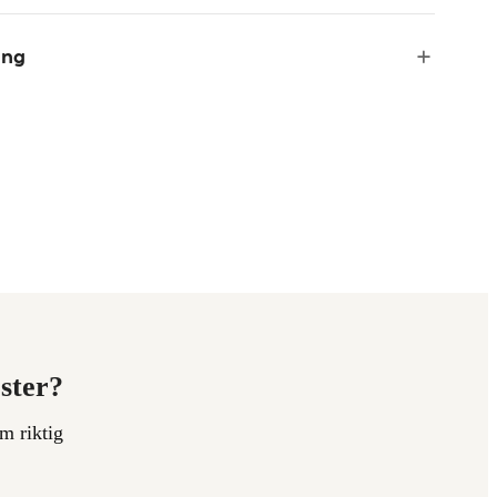
ing
ester?
m riktig