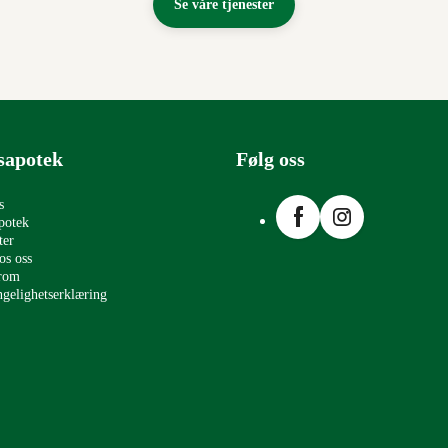
Se våre tjenester
sapotek
Følg oss
Facebook
Instagram
s
potek
ter
os oss
erom
ngelighetserklæring