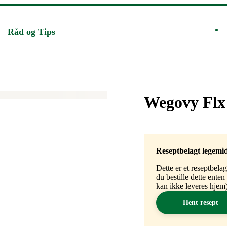
Råd og Tips
Merke
:
Wegovy Flx 
Reseptbelagt legemi
Dette er et reseptbela
du bestille dette ente
kan ikke leveres hjem)
Hent resept