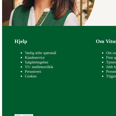
Bunntekst
Hjelp
Om Vitu
Vanlig stilte spørsmål
Om os
Kundeservice
Finn a
Salgsbetingelser
Tjenes
VI+ medlemsvilkår
Jobb h
Personvern
Press
Cookies
Tilgje