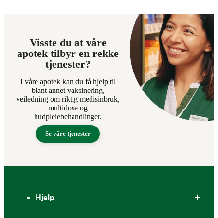
Visste du at våre
apotek tilbyr en rekke
tjenester?
I våre apotek kan du få hjelp til
blant annet vaksinering,
veiledning om riktig medisinbruk,
multidose og
hudpleiebehandlinger.
Se våre tjenester
Bunntekst
Hjelp