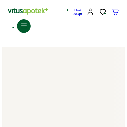
Hent
resept