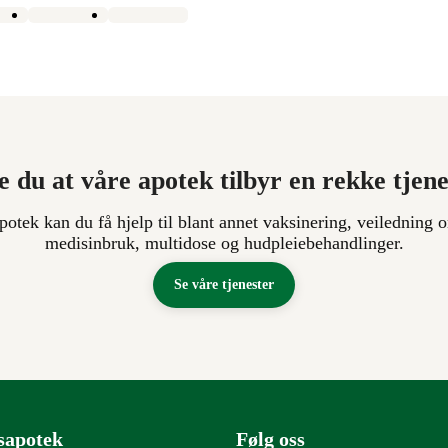
e du at våre apotek tilbyr en rekke tjen
apotek kan du få hjelp til blant annet vaksinering, veiledning o
medisinbruk, multidose og hudpleiebehandlinger.
Se våre tjenester
sapotek
Følg oss