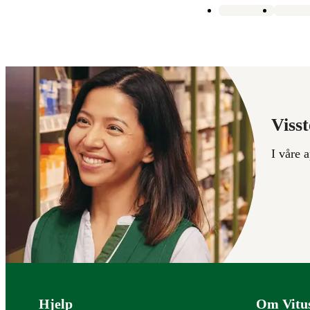
Visst
I våre 
Bunntekst
Hjelp
Om Vitu