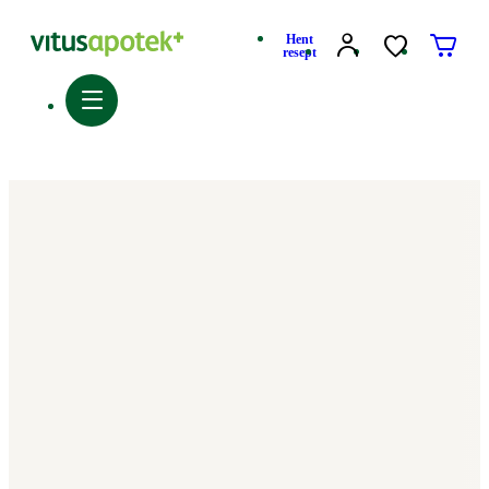
Hent
resept