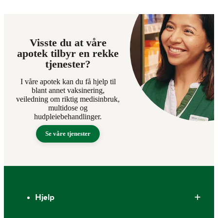
Visste du at våre
apotek tilbyr en rekke
tjenester?
I våre apotek kan du få hjelp til
blant annet vaksinering,
veiledning om riktig medisinbruk,
multidose og
hudpleiebehandlinger.
Se våre tjenester
Bunntekst
Hjelp