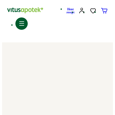
Hent
resept