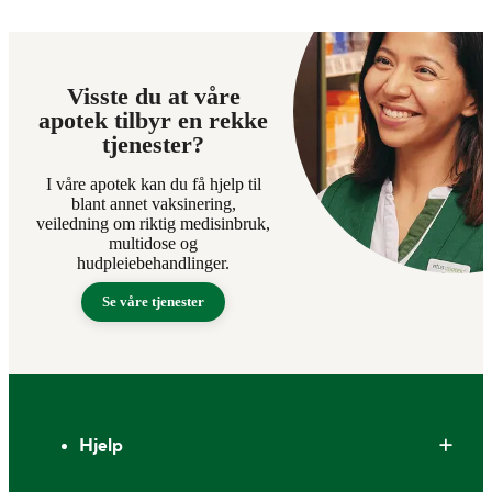
Visste du at våre
apotek tilbyr en rekke
tjenester?
I våre apotek kan du få hjelp til
blant annet vaksinering,
veiledning om riktig medisinbruk,
multidose og
hudpleiebehandlinger.
Se våre tjenester
Bunntekst
Hjelp