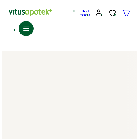
Hent
resept