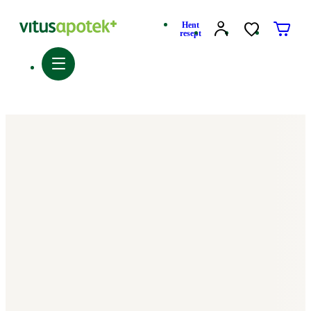
Hent
resept