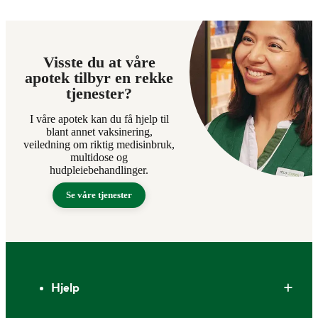
Visste du at våre
apotek tilbyr en rekke
tjenester?
I våre apotek kan du få hjelp til
blant annet vaksinering,
veiledning om riktig medisinbruk,
multidose og
hudpleiebehandlinger.
Se våre tjenester
Bunntekst
Hjelp