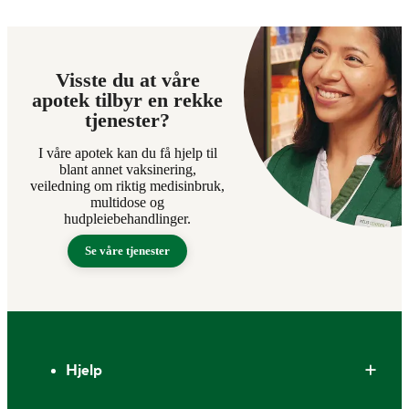
Visste du at våre
apotek tilbyr en rekke
tjenester?
I våre apotek kan du få hjelp til
blant annet vaksinering,
veiledning om riktig medisinbruk,
multidose og
hudpleiebehandlinger.
Se våre tjenester
Bunntekst
Hjelp