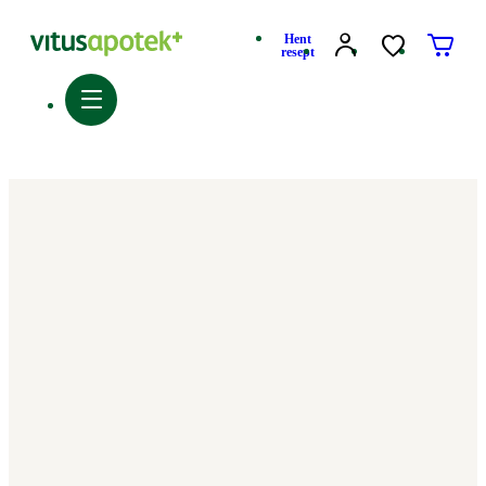
Hent
resept