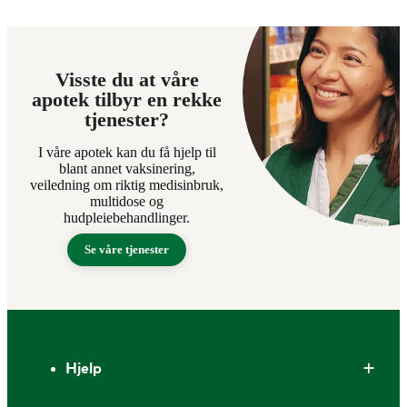
Visste du at våre
apotek tilbyr en rekke
tjenester?
I våre apotek kan du få hjelp til
blant annet vaksinering,
veiledning om riktig medisinbruk,
multidose og
hudpleiebehandlinger.
Se våre tjenester
Bunntekst
Hjelp