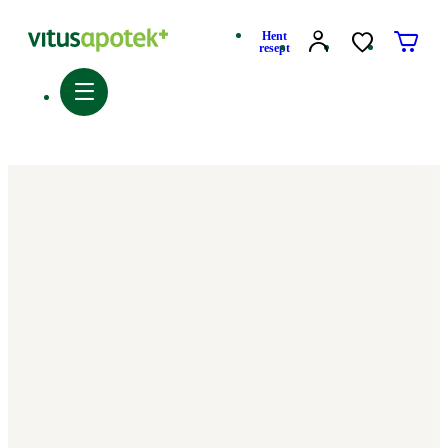
Hent
resept