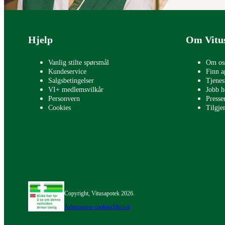
Bunntekst
Hjelp
Om Vitu
Vanlig stilte spørsmål
Om os
Kundeservice
Finn a
Salgsbetingelser
Tjenes
VI+ medlemsvilkår
Jobb h
Personvern
Press
Cookies
Tilgje
Copyright, Vitusapotek 2026.
Administrer cookies
Merker