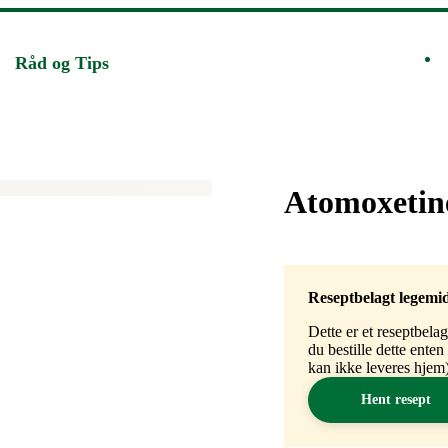
Råd og Tips
Merke
:
Atomoxetin
Reseptbelagt legemi
Dette er et reseptbela
du bestille dette ente
kan ikke leveres hjem)
Hent resept