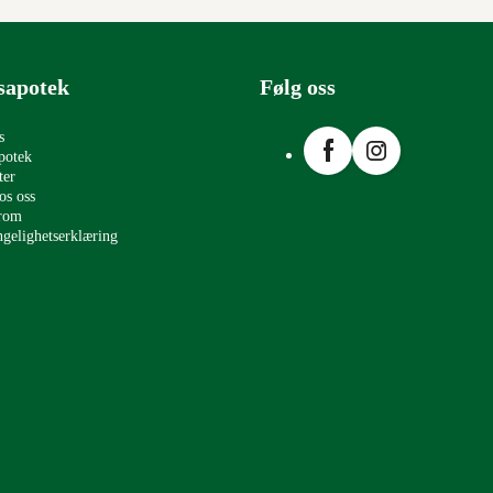
sapotek
Følg oss
Facebook
Instagram
s
potek
ter
os oss
erom
ngelighetserklæring