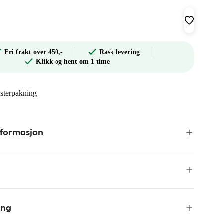
Fri frakt over 450,-
Rask levering
Klikk og hent om 1 time
isterpakning
nformasjon
ing