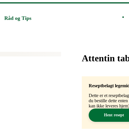
Råd og Tips
Merke
:
Attentin ta
Reseptbelagt legemi
Dette er et reseptbela
du bestille dette ente
kan ikke leveres hjem)
Hent resept