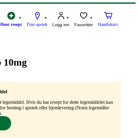
Hent resept
Finn apotek
Logg inn
Favoritter
Handlekurv
b 10mg
ddel
gt legemiddel. Hvis du har resept for dette legemiddelet kan
n for henting i apotek eller hjemlevering (Noen legemidler
.