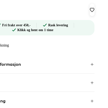
Fri frakt over 450,-
Rask levering
Klikk og hent om 1 time
akning
nformasjon
ing