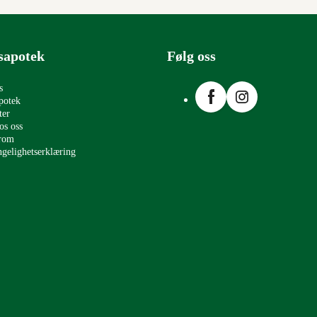
sapotek
Følg oss
Facebook
Instagram
s
potek
ter
os oss
erom
ngelighetserklæring