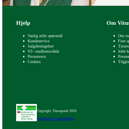
Bunntekst
Hjelp
Om Vitu
Vanlig stilte spørsmål
Om os
Kundeservice
Finn a
Salgsbetingelser
Tjenes
VI+ medlemsvilkår
Jobb h
Personvern
Press
Cookies
Tilgje
Copyright, Vitusapotek 2026.
Administrer cookies
Merker