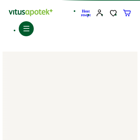
Hent
resept