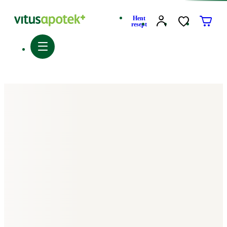
Hent
resept