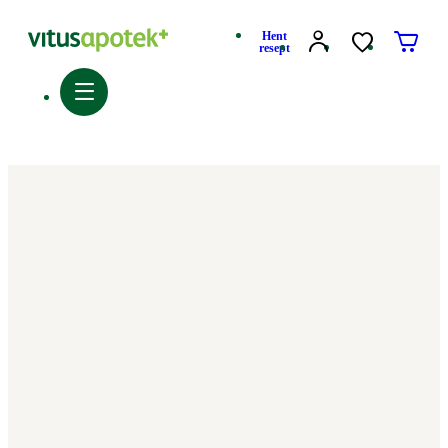
Hent
resept