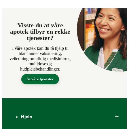
Visste du at våre
apotek tilbyr en rekke
tjenester?
I våre apotek kan du få hjelp til
blant annet vaksinering,
veiledning om riktig medisinbruk,
multidose og
hudpleiebehandlinger.
Se våre tjenester
Bunntekst
Hjelp