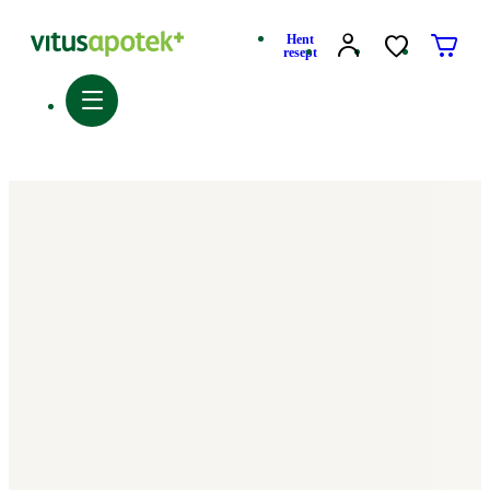
Hent
resept