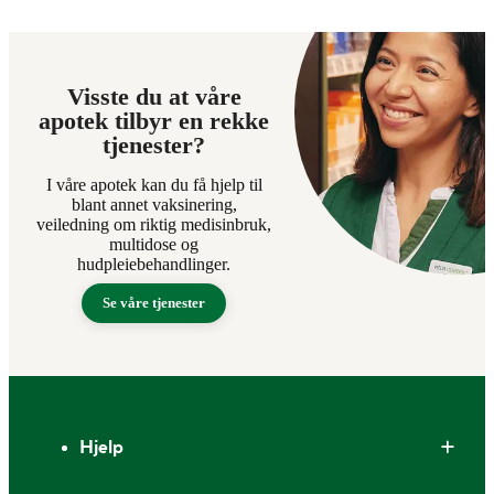
Visste du at våre
apotek tilbyr en rekke
tjenester?
I våre apotek kan du få hjelp til
blant annet vaksinering,
veiledning om riktig medisinbruk,
multidose og
hudpleiebehandlinger.
Se våre tjenester
Bunntekst
Hjelp