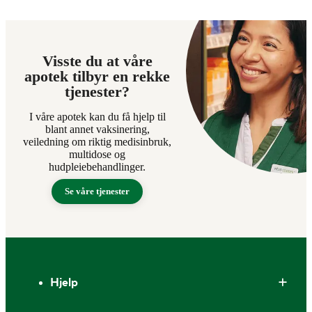
Visste du at våre
apotek tilbyr en rekke
tjenester?
I våre apotek kan du få hjelp til
blant annet vaksinering,
veiledning om riktig medisinbruk,
multidose og
hudpleiebehandlinger.
Se våre tjenester
Bunntekst
Hjelp