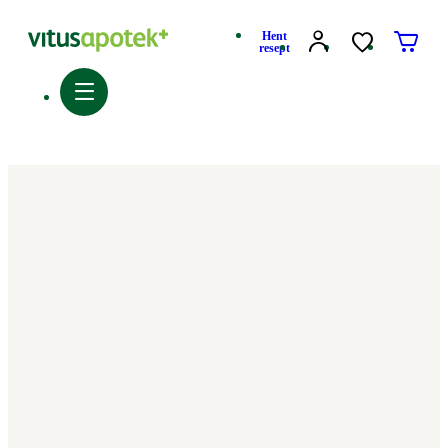
Hent
resept