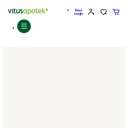
Hent
resept