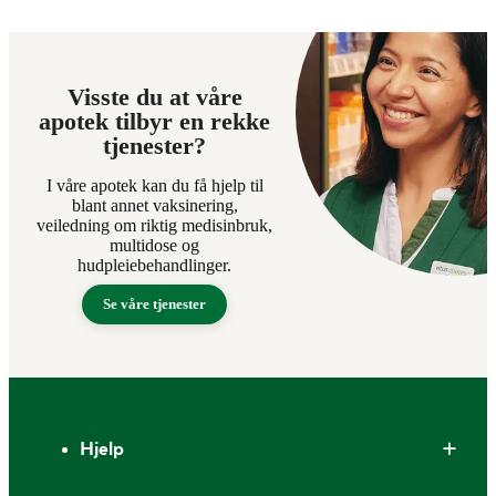
Visste du at våre
apotek tilbyr en rekke
tjenester?
I våre apotek kan du få hjelp til
blant annet vaksinering,
veiledning om riktig medisinbruk,
multidose og
hudpleiebehandlinger.
Se våre tjenester
Bunntekst
Hjelp