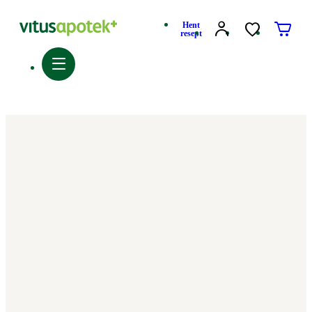
Hent
resept