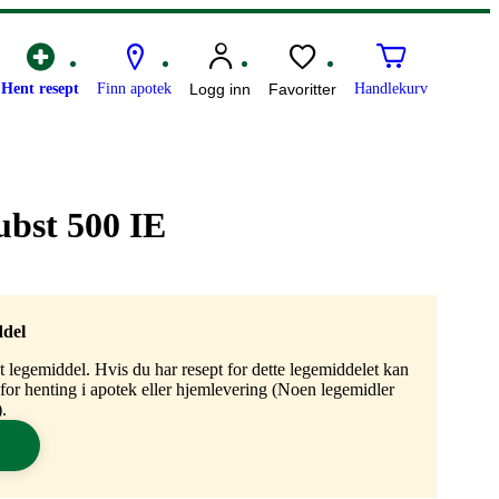
Hent resept
Finn apotek
Logg inn
Favoritter
Handlekurv
ubst 500 IE
ddel
gt legemiddel. Hvis du har resept for dette legemiddelet kan
n for henting i apotek eller hjemlevering (Noen legemidler
.