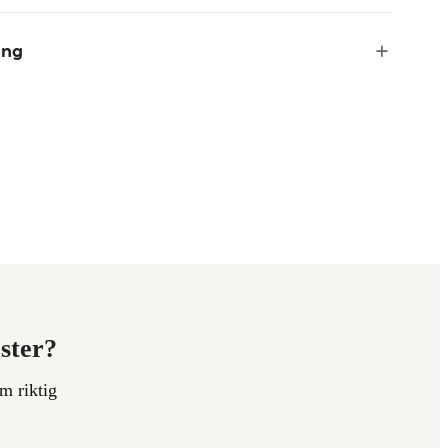
ing
ester?
m riktig