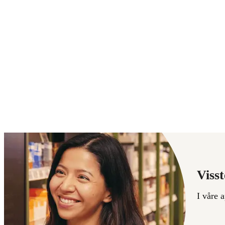
Visst
I våre 