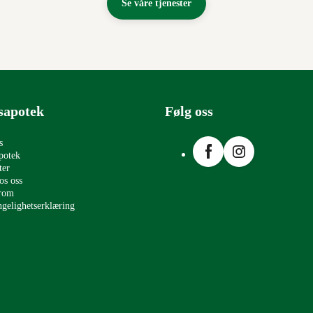
Se våre tjenester
sapotek
Følg oss
Facebook
Instagram
s
potek
ter
os oss
erom
ngelighetserklæring