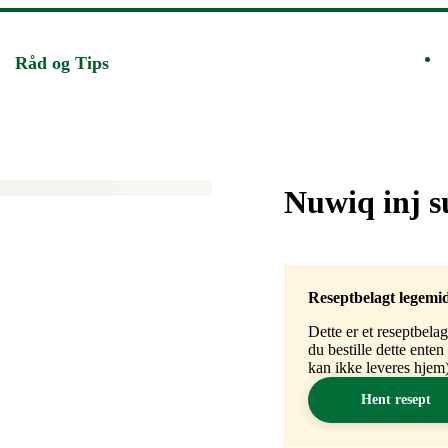
Råd og Tips
Merke
:
Nuwiq inj s
Reseptbelagt legemi
Dette er et reseptbela
du bestille dette ente
kan ikke leveres hjem)
Hent resept