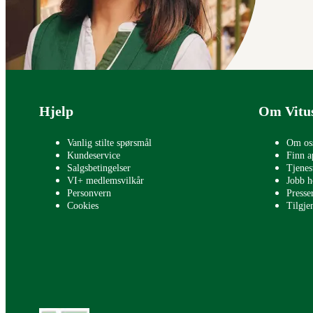
Bunntekst
Hjelp
Om Vitu
Vanlig stilte spørsmål
Om os
Kundeservice
Finn a
Salgsbetingelser
Tjenes
VI+ medlemsvilkår
Jobb h
Personvern
Press
Cookies
Tilgje