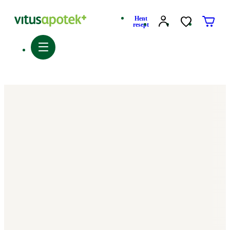
Hent
resept