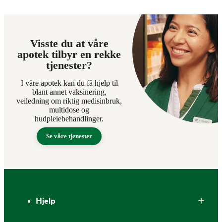
Visste du at våre
apotek tilbyr en rekke
tjenester?
I våre apotek kan du få hjelp til
blant annet vaksinering,
veiledning om riktig medisinbruk,
multidose og
hudpleiebehandlinger.
Se våre tjenester
Bunntekst
Hjelp