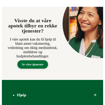
Visste du at våre
apotek tilbyr en rekke
tjenester?
I våre apotek kan du få hjelp til
blant annet vaksinering,
veiledning om riktig medisinbruk,
multidose og
hudpleiebehandlinger.
Se våre tjenester
Bunntekst
Hjelp