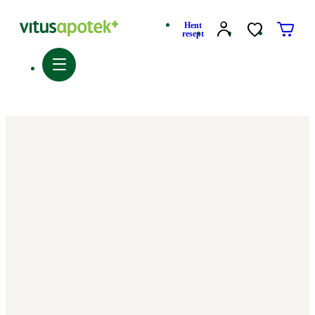
Hent
resept