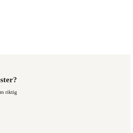
ester?
m riktig