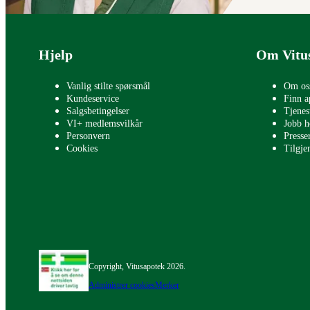
Bunntekst
Hjelp
Om Vitu
Vanlig stilte spørsmål
Om os
Kundeservice
Finn a
Salgsbetingelser
Tjenes
VI+ medlemsvilkår
Jobb h
Personvern
Press
Cookies
Tilgje
Copyright, Vitusapotek 2026.
Administrer cookies
Merker