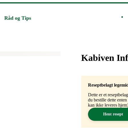
Råd og Tips
Merke
:
Kabiven In
Reseptbelagt legemi
Dette er et reseptbela
du bestille dette ente
kan ikke leveres hjem)
Hent resept