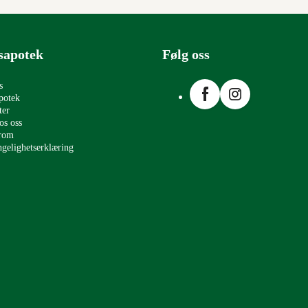
sapotek
Følg oss
Facebook
Instagram
s
potek
ter
os oss
erom
ngelighetserklæring