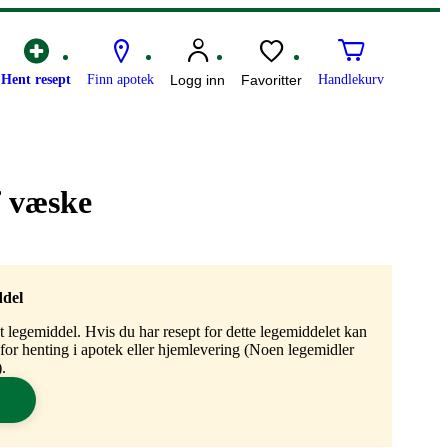
Hent resept
Finn apotek
Logg inn
Favoritter
Handlekurv
f væske
ddel
gt legemiddel. Hvis du har resept for dette legemiddelet kan
n for henting i apotek eller hjemlevering (Noen legemidler
.