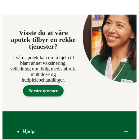
Visste du at våre
apotek tilbyr en rekke
tjenester?
I våre apotek kan du få hjelp til
blant annet vaksinering,
veiledning om riktig medisinbruk,
multidose og
hudpleiebehandlinger.
Se våre tjenester
Bunntekst
Hjelp