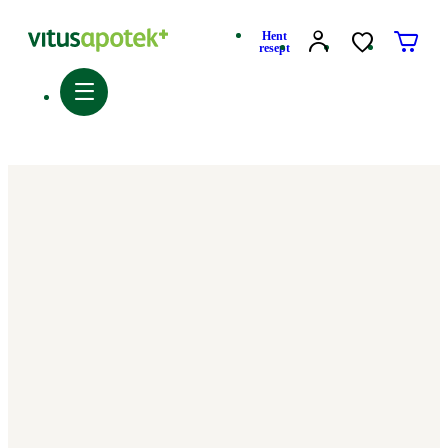
Hent
resept