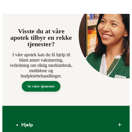
Visste du at våre
apotek tilbyr en rekke
tjenester?
I våre apotek kan du få hjelp til
blant annet vaksinering,
veiledning om riktig medisinbruk,
multidose og
hudpleiebehandlinger.
Se våre tjenester
Bunntekst
Hjelp