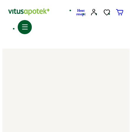
Hent
resept