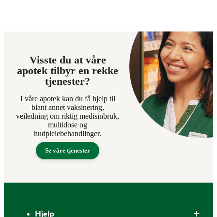
Visste du at våre
apotek tilbyr en rekke
tjenester?
I våre apotek kan du få hjelp til
blant annet vaksinering,
veiledning om riktig medisinbruk,
multidose og
hudpleiebehandlinger.
Se våre tjenester
Bunntekst
Hjelp