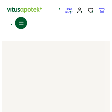
Hent
resept