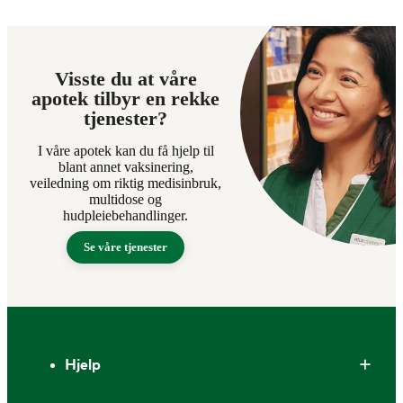
Visste du at våre
apotek tilbyr en rekke
tjenester?
I våre apotek kan du få hjelp til
blant annet vaksinering,
veiledning om riktig medisinbruk,
multidose og
hudpleiebehandlinger.
Se våre tjenester
Bunntekst
Hjelp