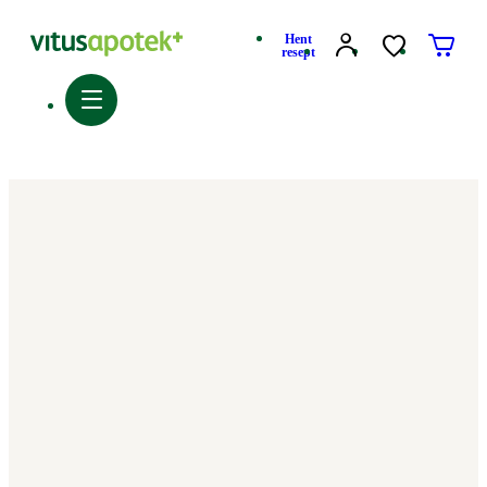
Hent
resept