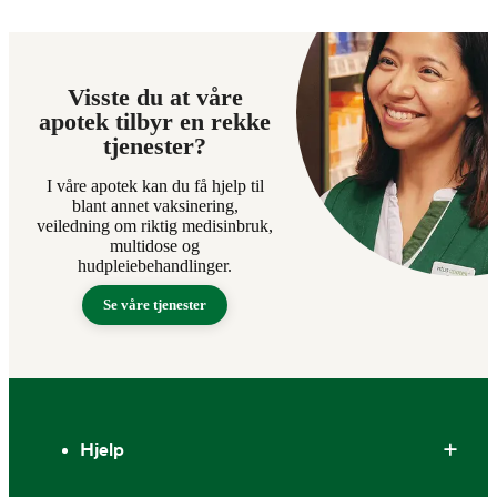
Visste du at våre
apotek tilbyr en rekke
tjenester?
I våre apotek kan du få hjelp til
blant annet vaksinering,
veiledning om riktig medisinbruk,
multidose og
hudpleiebehandlinger.
Se våre tjenester
Bunntekst
Hjelp