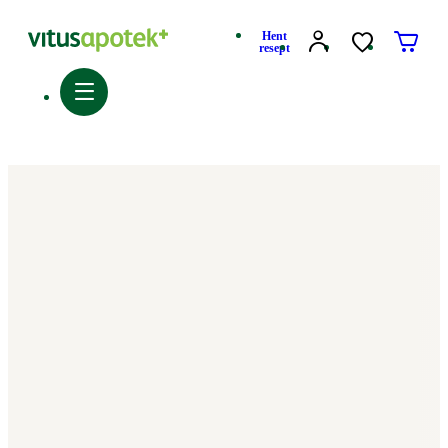
Hent
resept