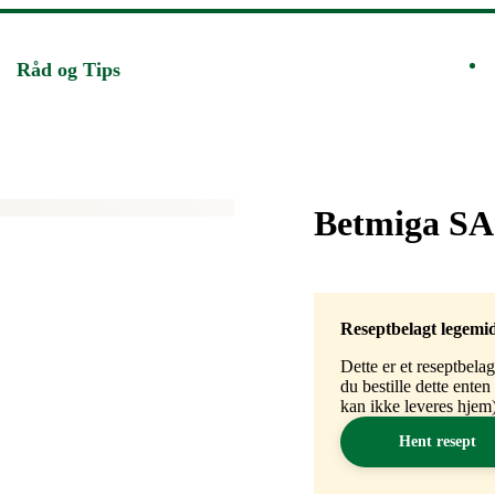
Råd og Tips
Merke
:
Betmiga SA
Reseptbelagt legemi
Dette er et reseptbela
du bestille dette ente
kan ikke leveres hjem)
Hent resept