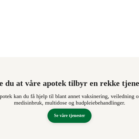
e du at våre apotek tilbyr en rekke tjen
apotek kan du få hjelp til blant annet vaksinering, veiledning o
medisinbruk, multidose og hudpleiebehandlinger.
Se våre tjenester