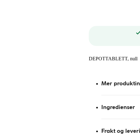
DEPOTTABLETT, null
Mer produkti
Ingredienser
Frakt og lever