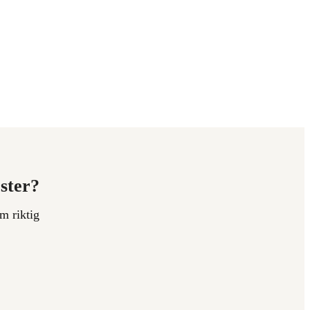
ester?
m riktig