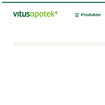
Produkter