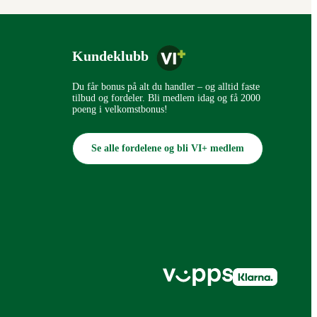
Kundeklubb
Du får bonus på alt du handler – og alltid faste
tilbud og fordeler. Bli medlem idag og få 2000
poeng i velkomstbonus!
Se alle fordelene og bli VI+ medlem