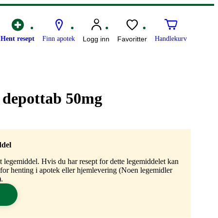
Hent resept
Finn apotek
Logg inn
Favoritter
Handlekurv
 depottab 50mg
ddel
gt legemiddel. Hvis du har resept for dette legemiddelet kan
n for henting i apotek eller hjemlevering (Noen legemidler
.