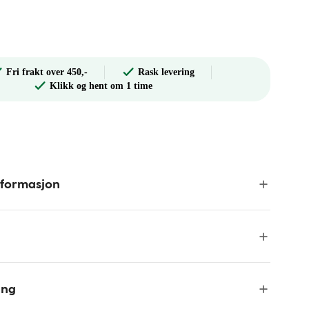
Fri frakt over 450,-
Rask levering
Klikk og hent om 1 time
nformasjon
ing