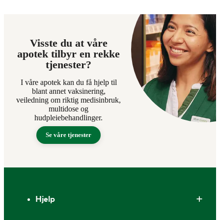
Visste du at våre
apotek tilbyr en rekke
tjenester?
I våre apotek kan du få hjelp til
blant annet vaksinering,
veiledning om riktig medisinbruk,
multidose og
hudpleiebehandlinger.
Se våre tjenester
Bunntekst
Hjelp