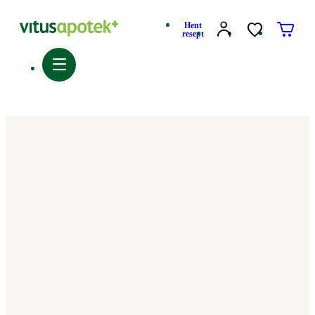
Hent
resept