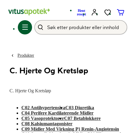
Hent
resept
Produkter
C. Hjerte Og Kretsløp
C. Hjerte Og Kretsløp
C02 Antihypertensiva
C03 Diuretika
C04 Perifere Kardilaterende Midler
C05 Vasoprotektorer
C07 Betablokkere
C08 Kalsiumantagonister
C09 Midler Med Virkning P} Renin-Angiotensin