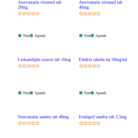
Atorvastatin xiromed tab
Atorvastatin xiromed tab
20mg
40mg
Nett:
Apotek:
Nett:
Apotek:
Nett
Apotek
Nett
Apotek
Tilgjengelig
Tilgjengelig
Tilgjengelig
Tilgjengelig
Lerkanidipin actavis tab 10mg
Efedrin takeda inj 50mg/ml
Nett:
Apotek:
Nett:
Apotek:
Nett
Apotek
Nett
Apotek
Tilgjengelig
Tilgjengelig
Tilgjengelig
Tilgjengelig
Simvastatin sandoz tab 40mg
Enalapril sandoz tab 2,5mg