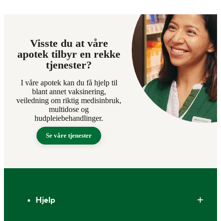
Visste du at våre
apotek tilbyr en rekke
tjenester?
I våre apotek kan du få hjelp til
blant annet vaksinering,
veiledning om riktig medisinbruk,
multidose og
hudpleiebehandlinger.
Se våre tjenester
Bunntekst
Hjelp