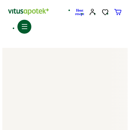
Hent
resept