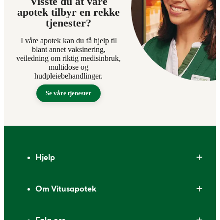
Visste du at våre
apotek tilbyr en rekke
tjenester?
I våre apotek kan du få hjelp til
blant annet vaksinering,
veiledning om riktig medisinbruk,
multidose og
hudpleiebehandlinger.
Se våre tjenester
Bunntekst
Hjelp
Om Vitusapotek