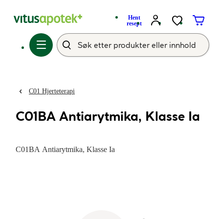
Hent
resept
C01 Hjerteterapi
C01BA Antiarytmika, Klasse Ia
C01BA Antiarytmika, Klasse Ia