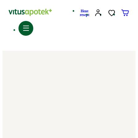
Hent
resept