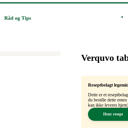
Råd og Tips
Merke
:
Verquvo ta
Reseptbelagt legemi
Dette er et reseptbela
du bestille dette ente
kan ikke leveres hjem)
Hent resept