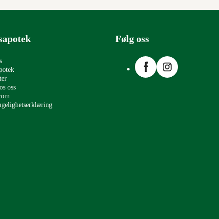
sapotek
Følg oss
Facebook
Instagram
s
potek
ter
os oss
erom
ngelighetserklæring