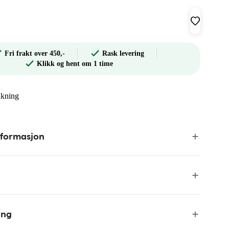
Fri frakt over 450,-
Rask levering
Klikk og hent om 1 time
akning
nformasjon
ing