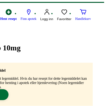
Hent resept
Finn apotek
Logg inn
Favoritter
Handlekurv
b 10mg
ddel
gt legemiddel. Hvis du har resept for dette legemiddelet kan
n for henting i apotek eller hjemlevering (Noen legemidler
.