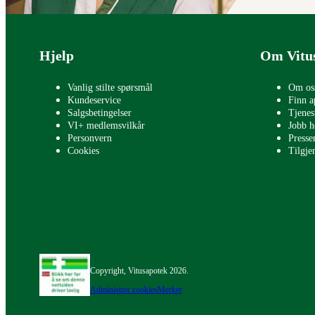
Bunntekst
Hjelp
Om Vitu
Vanlig stilte spørsmål
Om os
Kundeservice
Finn a
Salgsbetingelser
Tjenes
VI+ medlemsvilkår
Jobb h
Personvern
Press
Cookies
Tilgje
Copyright, Vitusapotek 2026.
Administrer cookies
Merker