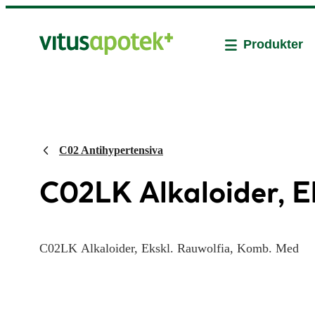
Produkter
C02 Antihypertensiva
C02LK Alkaloider, E
C02LK Alkaloider, Ekskl. Rauwolfia, Komb. Med