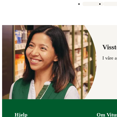
Visst
I våre 
Bunntekst
Hjelp
Om Vitu