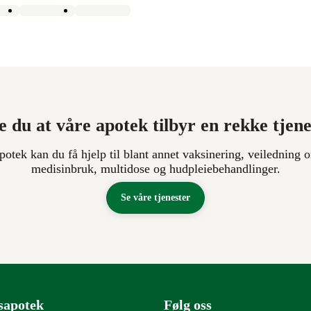
e du at våre apotek tilbyr en rekke tjen
apotek kan du få hjelp til blant annet vaksinering, veiledning o
medisinbruk, multidose og hudpleiebehandlinger.
Se våre tjenester
sapotek
Følg oss