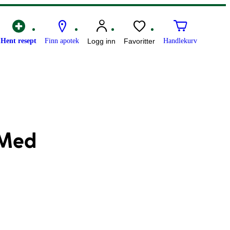
Hent resept
Finn apotek
Logg inn
Favoritter
Handlekurv
 Med