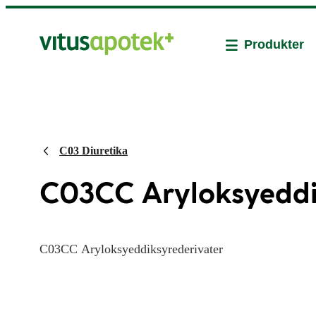
Produkter
C03 Diuretika
C03CC Aryloksyeddi
C03CC Aryloksyeddiksyrederivater