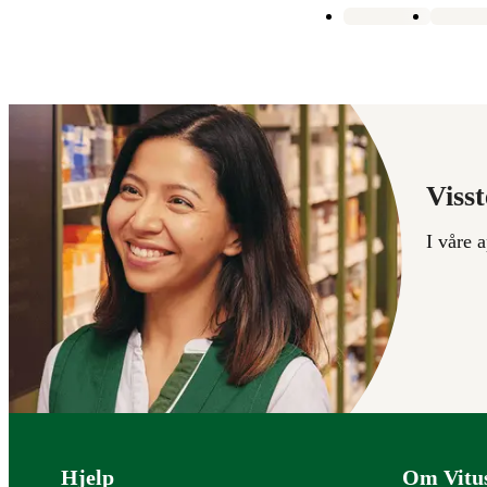
Visst
I våre 
Bunntekst
Hjelp
Om Vitu