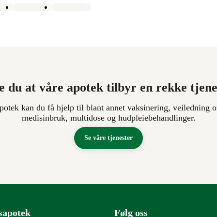
e du at våre apotek tilbyr en rekke tjen
apotek kan du få hjelp til blant annet vaksinering, veiledning o
medisinbruk, multidose og hudpleiebehandlinger.
Se våre tjenester
sapotek
Følg oss