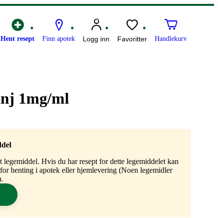
Hent resept
Finn apotek
Logg inn
Favoritter
Handlekurv
inj 1mg/ml
ddel
gt legemiddel. Hvis du har resept for dette legemiddelet kan
n for henting i apotek eller hjemlevering (Noen legemidler
.