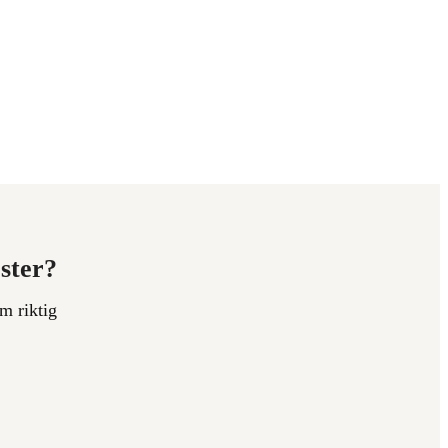
ester?
m riktig