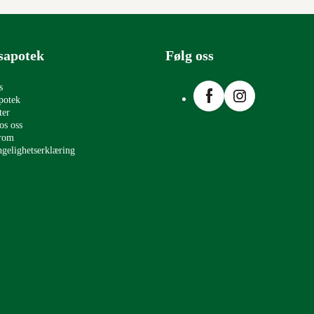
sapotek
Følg oss
Facebook
Instagram
s
potek
ter
os oss
erom
ngelighetserklæring