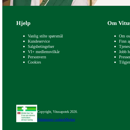
Bunntekst
Hjelp
Om Vitu
Vanlig stilte spørsmål
Om os
Kundeservice
Finn a
Salgsbetingelser
Tjenes
VI+ medlemsvilkår
Jobb h
Personvern
Press
Cookies
Tilgje
Copyright, Vitusapotek 2026.
Administrer cookies
Merker