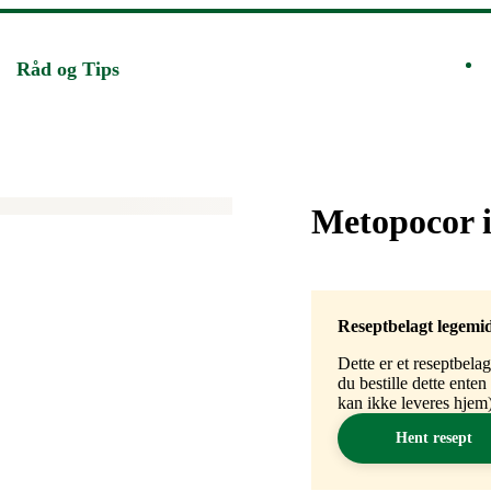
Råd og Tips
Merke
:
Metopocor 
Reseptbelagt legemi
Dette er et reseptbela
du bestille dette ente
kan ikke leveres hjem)
Hent resept