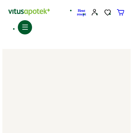
Hent
resept