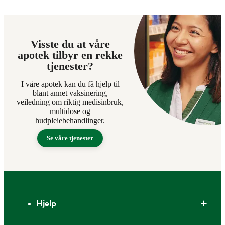
Visste du at våre
apotek tilbyr en rekke
tjenester?
I våre apotek kan du få hjelp til
blant annet vaksinering,
veiledning om riktig medisinbruk,
multidose og
hudpleiebehandlinger.
Se våre tjenester
Bunntekst
Hjelp