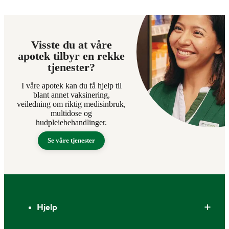
Visste du at våre
apotek tilbyr en rekke
tjenester?
I våre apotek kan du få hjelp til
blant annet vaksinering,
veiledning om riktig medisinbruk,
multidose og
hudpleiebehandlinger.
Se våre tjenester
Bunntekst
Hjelp