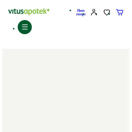
Hent
resept