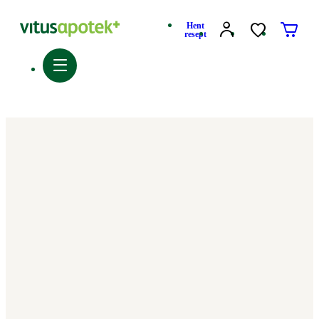
Hent
resept