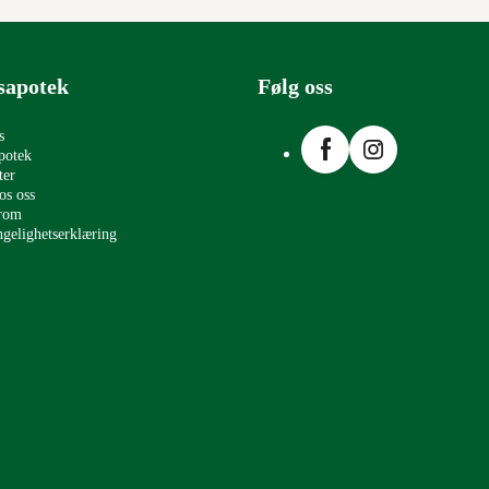
sapotek
Følg oss
Facebook
Instagram
s
potek
ter
os oss
erom
ngelighetserklæring