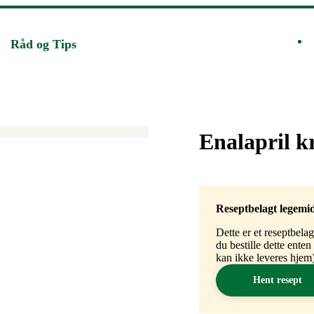
Råd og Tips
Merke
:
Enalapril k
Reseptbelagt legemi
Dette er et reseptbela
du bestille dette ente
kan ikke leveres hjem)
Hent resept