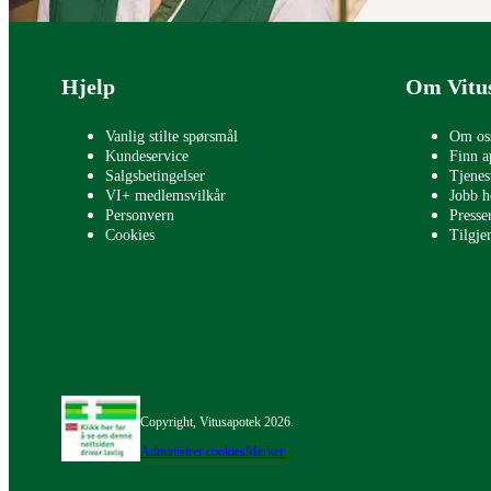
Bunntekst
Hjelp
Om Vitu
Vanlig stilte spørsmål
Om os
Kundeservice
Finn a
Salgsbetingelser
Tjenes
VI+ medlemsvilkår
Jobb h
Personvern
Press
Cookies
Tilgje
Copyright, Vitusapotek 2026.
Administrer cookies
Merker