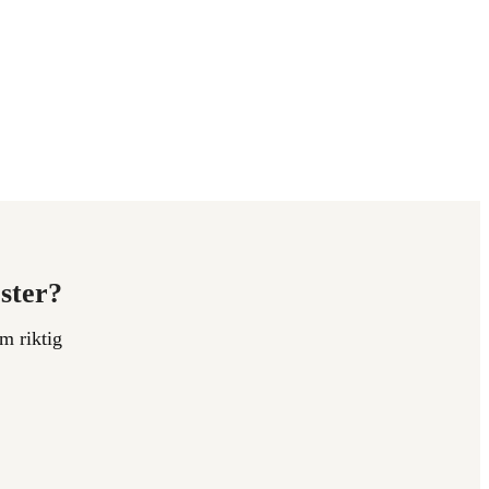
ester?
m riktig