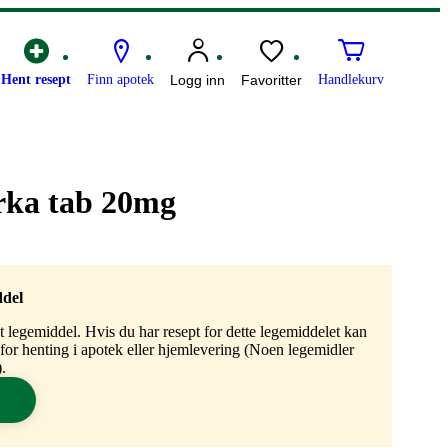
Hent resept
Finn apotek
Logg inn
Favoritter
Handlekurv
rka tab 20mg
ddel
gt legemiddel. Hvis du har resept for dette legemiddelet kan
n for henting i apotek eller hjemlevering (Noen legemidler
.