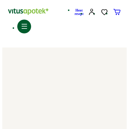
Hent
resept