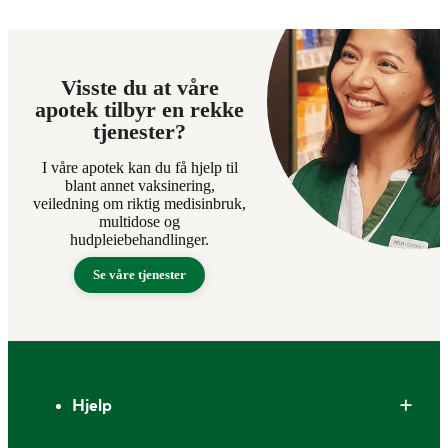
Visste du at våre
apotek tilbyr en rekke
tjenester?
I våre apotek kan du få hjelp til
blant annet vaksinering,
veiledning om riktig medisinbruk,
multidose og
hudpleiebehandlinger.
Se våre tjenester
Bunntekst
Hjelp