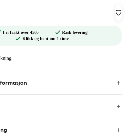
Fri frakt over 450,-
Rask levering
Klikk og hent om 1 time
akning
nformasjon
ing