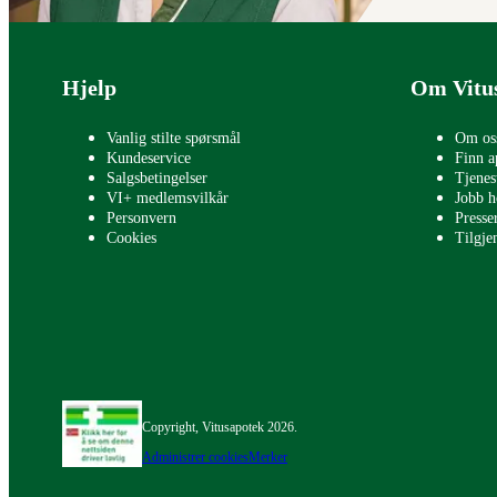
Bunntekst
Hjelp
Om Vitu
Vanlig stilte spørsmål
Om os
Kundeservice
Finn a
Salgsbetingelser
Tjenes
VI+ medlemsvilkår
Jobb h
Personvern
Press
Cookies
Tilgje
Copyright, Vitusapotek 2026.
Administrer cookies
Merker