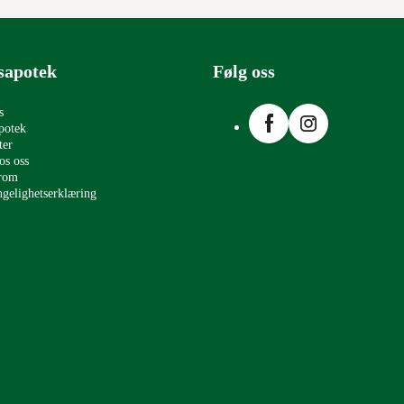
sapotek
Følg oss
Facebook
Instagram
s
potek
ter
os oss
erom
ngelighetserklæring