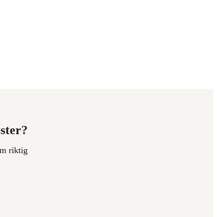
ester?
m riktig