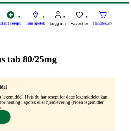
Hent resept
Finn apotek
Logg inn
Favoritter
Handlekurv
us tab 80/25mg
ddel
gt legemiddel. Hvis du har resept for dette legemiddelet kan
n for henting i apotek eller hjemlevering (Noen legemidler
.