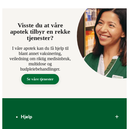
Visste du at våre
apotek tilbyr en rekke
tjenester?
I våre apotek kan du få hjelp til
blant annet vaksinering,
veiledning om riktig medisinbruk,
multidose og
hudpleiebehandlinger.
Se våre tjenester
Bunntekst
Hjelp