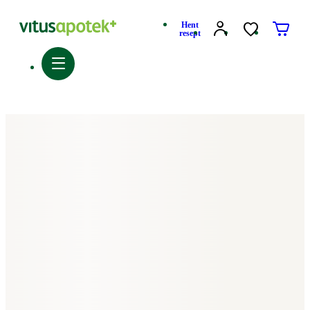
Hent
resept